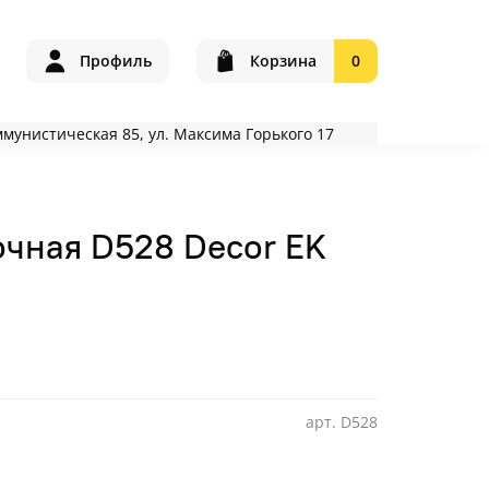
Профиль
Корзина
0
оммунистическая 85, ул. Максима Горького 17
очная D528 Decor EK
арт.
D528