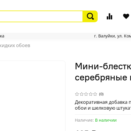
ка
г. Валуйки, ул. К
 жидких обоев
Мини-блестки
серебряные 
(0)
Декоративная добавка 
обои и шелковую штукату
Наличие:
В наличии